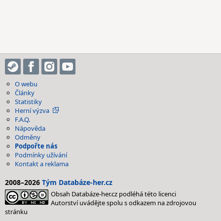
O webu
Články
Statistiky
Herní výzva
F.A.Q.
Nápověda
Odměny
Podpořte nás
Podmínky užívání
Kontakt a reklama
2008–2026
Tým Databáze-her.cz
Obsah Databáze-her.cz podléhá této licenci
Autorství uvádějte spolu s odkazem na zdrojovou
stránku