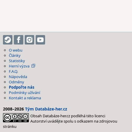
O webu
Články
Statistiky
Herní výzva
F.A.Q.
Nápověda
Odměny
Podpořte nás
Podmínky užívání
Kontakt a reklama
2008–2026
Tým Databáze-her.cz
Obsah Databáze-her.cz podléhá této licenci
Autorství uvádějte spolu s odkazem na zdrojovou
stránku