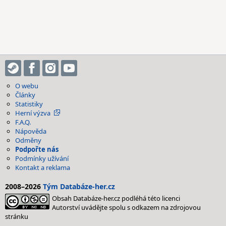
O webu
Články
Statistiky
Herní výzva
F.A.Q.
Nápověda
Odměny
Podpořte nás
Podmínky užívání
Kontakt a reklama
2008–2026
Tým Databáze-her.cz
Obsah Databáze-her.cz podléhá této licenci
Autorství uvádějte spolu s odkazem na zdrojovou
stránku