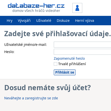
domov všech hráčů videoher
Hry
Vývojáři
Uživatelé
Diskuze
Herní výzva
Zadejte své přihlašovací údaj
Uživatelské jméno/e-mail:
Heslo:
Zapomenuté heslo
Trvalé přihlášení
Dosud nemáte svůj účet?
Neváhejte a zaregistrujte se zde