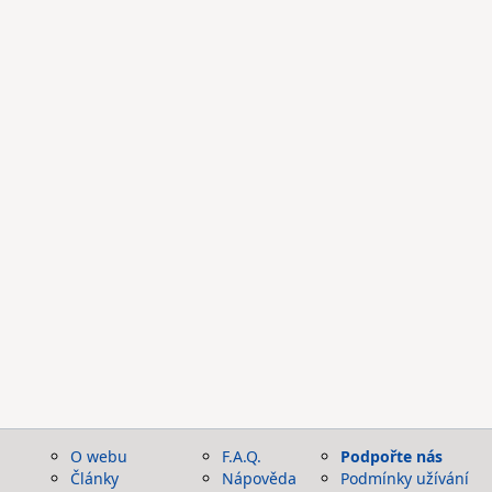
O webu
F.A.Q.
Podpořte nás
Články
Nápověda
Podmínky užívání