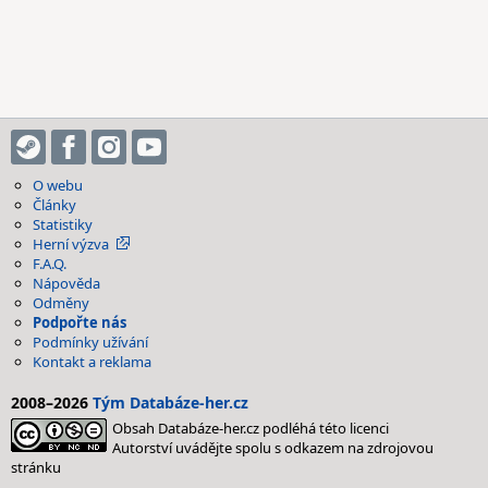
O webu
Články
Statistiky
Herní výzva
F.A.Q.
Nápověda
Odměny
Podpořte nás
Podmínky užívání
Kontakt a reklama
2008–2026
Tým Databáze-her.cz
Obsah Databáze-her.cz podléhá této licenci
Autorství uvádějte spolu s odkazem na zdrojovou
stránku