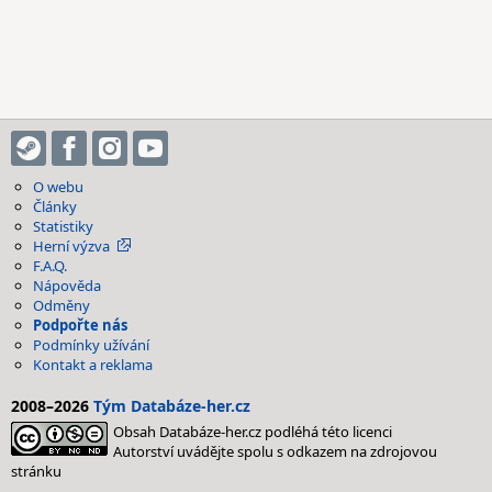
O webu
Články
Statistiky
Herní výzva
F.A.Q.
Nápověda
Odměny
Podpořte nás
Podmínky užívání
Kontakt a reklama
2008–2026
Tým Databáze-her.cz
Obsah Databáze-her.cz podléhá této licenci
Autorství uvádějte spolu s odkazem na zdrojovou
stránku