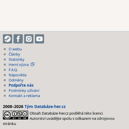
O webu
Články
Statistiky
Herní výzva
F.A.Q.
Nápověda
Odměny
Podpořte nás
Podmínky užívání
Kontakt a reklama
2008–2026
Tým Databáze-her.cz
Obsah Databáze-her.cz podléhá této licenci
Autorství uvádějte spolu s odkazem na zdrojovou
stránku