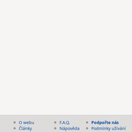
O webu
F.A.Q.
Podpořte nás
Články
Nápověda
Podmínky užívání