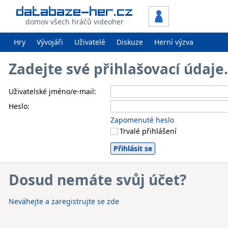
domov všech hráčů videoher
Hry
Vývojáři
Uživatelé
Diskuze
Herní výzva
Zadejte své přihlašovací údaj
Uživatelské jméno/e-mail:
Heslo:
Zapomenuté heslo
Trvalé přihlášení
Dosud nemáte svůj účet?
Neváhejte a zaregistrujte se zde