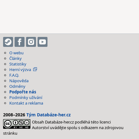
O webu
Články
Statistiky
Herní výzva
F.A.Q.
Nápověda
Odměny
Podpořte nás
Podmínky užívání
Kontakt a reklama
2008–2026
Tým Databáze-her.cz
Obsah Databáze-her.cz podléhá této licenci
Autorství uvádějte spolu s odkazem na zdrojovou
stránku