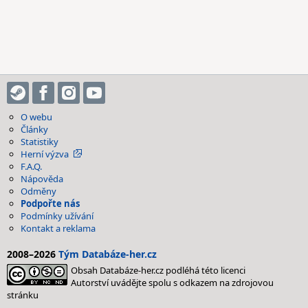
O webu
Články
Statistiky
Herní výzva
F.A.Q.
Nápověda
Odměny
Podpořte nás
Podmínky užívání
Kontakt a reklama
2008–2026
Tým Databáze-her.cz
Obsah Databáze-her.cz podléhá této licenci
Autorství uvádějte spolu s odkazem na zdrojovou
stránku