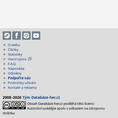
O webu
Články
Statistiky
Herní výzva
F.A.Q.
Nápověda
Odměny
Podpořte nás
Podmínky užívání
Kontakt a reklama
2008–2026
Tým Databáze-her.cz
Obsah Databáze-her.cz podléhá této licenci
Autorství uvádějte spolu s odkazem na zdrojovou
stránku