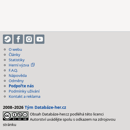
O webu
Články
Statistiky
Herní výzva
F.A.Q.
Nápověda
Odměny
Podpořte nás
Podmínky užívání
Kontakt a reklama
2008–2026
Tým Databáze-her.cz
Obsah Databáze-her.cz podléhá této licenci
Autorství uvádějte spolu s odkazem na zdrojovou
stránku