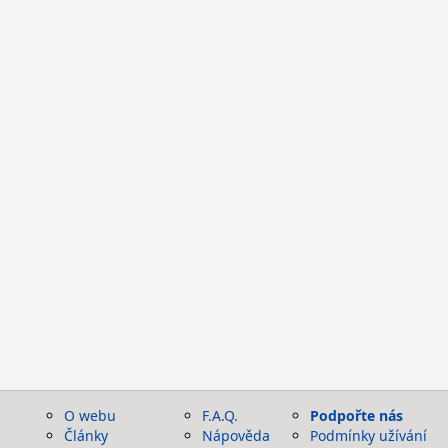
O webu
F.A.Q.
Podpořte nás
Články
Nápověda
Podmínky užívání