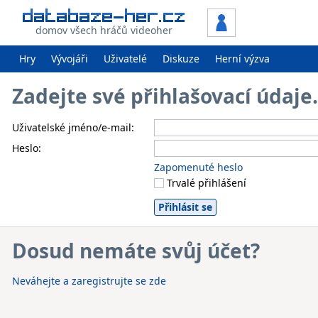
domov všech hráčů videoher
Hry
Vývojáři
Uživatelé
Diskuze
Herní výzva
Zadejte své přihlašovací údaj
Uživatelské jméno/e-mail:
Heslo:
Zapomenuté heslo
Trvalé přihlášení
Dosud nemáte svůj účet?
Neváhejte a zaregistrujte se zde