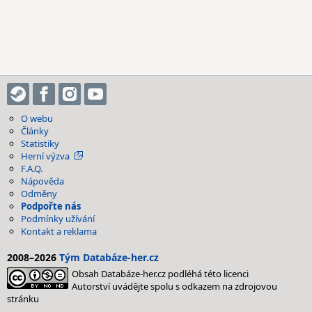
O webu
Články
Statistiky
Herní výzva
F.A.Q.
Nápověda
Odměny
Podpořte nás
Podmínky užívání
Kontakt a reklama
2008–2026
Tým Databáze-her.cz
Obsah Databáze-her.cz podléhá této licenci
Autorství uvádějte spolu s odkazem na zdrojovou
stránku