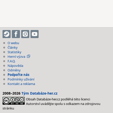
O webu
Články
Statistiky
Herní výzva
F.A.Q.
Nápověda
Odměny
Podpořte nás
Podmínky užívání
Kontakt a reklama
2008–2026
Tým Databáze-her.cz
Obsah Databáze-her.cz podléhá této licenci
Autorství uvádějte spolu s odkazem na zdrojovou
stránku