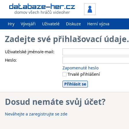
domov všech hráčů videoher
Hry
Vývojáři
Uživatelé
Diskuze
Herní výzva
Zadejte své přihlašovací údaj
Uživatelské jméno/e-mail:
Heslo:
Zapomenuté heslo
Trvalé přihlášení
Dosud nemáte svůj účet?
Neváhejte a zaregistrujte se zde