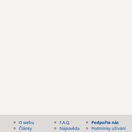
O webu
F.A.Q.
Podpořte nás
Články
Nápověda
Podmínky užívání