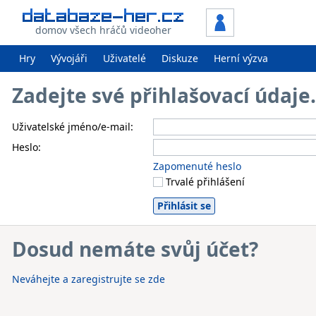
domov všech hráčů videoher
Hry
Vývojáři
Uživatelé
Diskuze
Herní výzva
Zadejte své přihlašovací údaj
Uživatelské jméno/e-mail:
Heslo:
Zapomenuté heslo
Trvalé přihlášení
Dosud nemáte svůj účet?
Neváhejte a zaregistrujte se zde