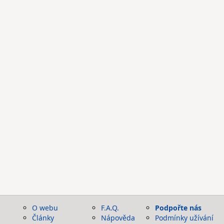
O webu
F.A.Q.
Podpořte nás
Články
Nápověda
Podmínky užívání