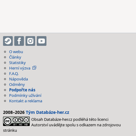
O webu
Články
Statistiky
Herní výzva
F.A.Q.
Nápověda
Odměny
Podpořte nás
Podmínky užívání
Kontakt a reklama
2008–2026
Tým Databáze-her.cz
Obsah Databáze-her.cz podléhá této licenci
Autorství uvádějte spolu s odkazem na zdrojovou
stránku