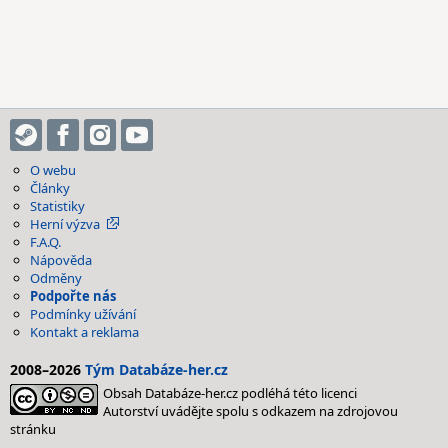
O webu
Články
Statistiky
Herní výzva
F.A.Q.
Nápověda
Odměny
Podpořte nás
Podmínky užívání
Kontakt a reklama
2008–2026
Tým Databáze-her.cz
Obsah Databáze-her.cz podléhá této licenci
Autorství uvádějte spolu s odkazem na zdrojovou
stránku