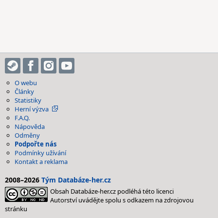
O webu
Články
Statistiky
Herní výzva
F.A.Q.
Nápověda
Odměny
Podpořte nás
Podmínky užívání
Kontakt a reklama
2008–2026
Tým Databáze-her.cz
Obsah Databáze-her.cz podléhá této licenci
Autorství uvádějte spolu s odkazem na zdrojovou
stránku