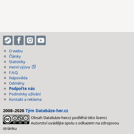
O webu
Články
Statistiky
Herní výzva
F.A.Q.
Nápověda
Odměny
Podpořte nás
Podmínky užívání
Kontakt a reklama
2008–2026
Tým Databáze-her.cz
Obsah Databáze-her.cz podléhá této licenci
Autorství uvádějte spolu s odkazem na zdrojovou
stránku