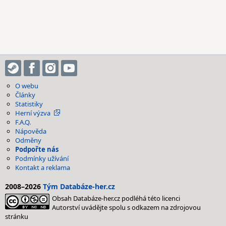
O webu
Články
Statistiky
Herní výzva
F.A.Q.
Nápověda
Odměny
Podpořte nás
Podmínky užívání
Kontakt a reklama
2008–2026
Tým Databáze-her.cz
Obsah Databáze-her.cz podléhá této licenci
Autorství uvádějte spolu s odkazem na zdrojovou
stránku