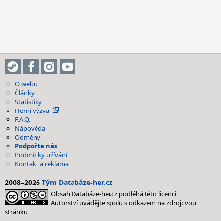
O webu
Články
Statistiky
Herní výzva
F.A.Q.
Nápověda
Odměny
Podpořte nás
Podmínky užívání
Kontakt a reklama
2008–2026
Tým Databáze-her.cz
Obsah Databáze-her.cz podléhá této licenci
Autorství uvádějte spolu s odkazem na zdrojovou
stránku