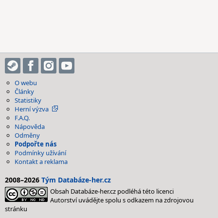
O webu
Články
Statistiky
Herní výzva
F.A.Q.
Nápověda
Odměny
Podpořte nás
Podmínky užívání
Kontakt a reklama
2008–2026
Tým Databáze-her.cz
Obsah Databáze-her.cz podléhá této licenci
Autorství uvádějte spolu s odkazem na zdrojovou
stránku