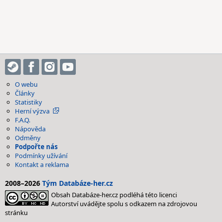
O webu
Články
Statistiky
Herní výzva
F.A.Q.
Nápověda
Odměny
Podpořte nás
Podmínky užívání
Kontakt a reklama
2008–2026
Tým Databáze-her.cz
Obsah Databáze-her.cz podléhá této licenci
Autorství uvádějte spolu s odkazem na zdrojovou
stránku