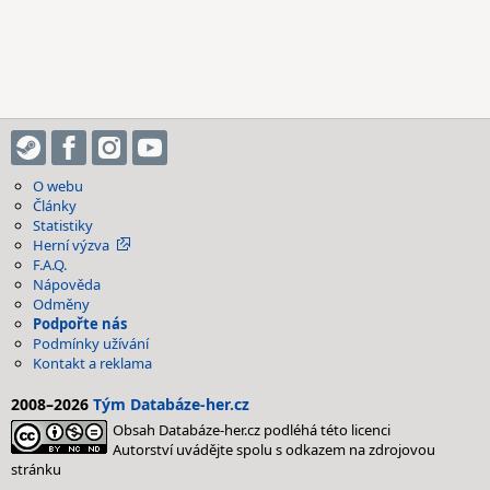
O webu
Články
Statistiky
Herní výzva
F.A.Q.
Nápověda
Odměny
Podpořte nás
Podmínky užívání
Kontakt a reklama
2008–2026
Tým Databáze-her.cz
Obsah Databáze-her.cz podléhá této licenci
Autorství uvádějte spolu s odkazem na zdrojovou
stránku