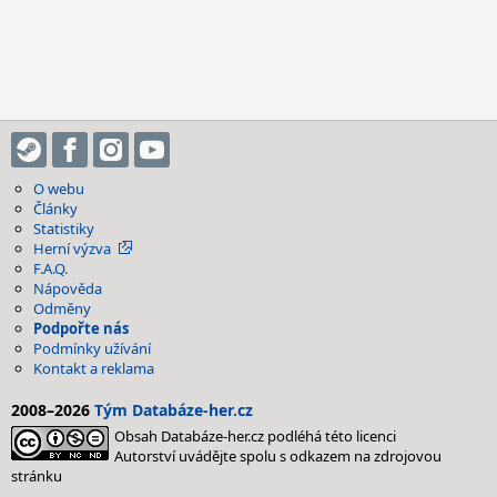
O webu
Články
Statistiky
Herní výzva
F.A.Q.
Nápověda
Odměny
Podpořte nás
Podmínky užívání
Kontakt a reklama
2008–2026
Tým Databáze-her.cz
Obsah Databáze-her.cz podléhá této licenci
Autorství uvádějte spolu s odkazem na zdrojovou
stránku