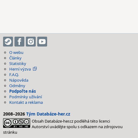
O webu
Články
Statistiky
Herní výzva
F.A.Q.
Nápověda
Odměny
Podpořte nás
Podmínky užívání
Kontakt a reklama
2008–2026
Tým Databáze-her.cz
Obsah Databáze-her.cz podléhá této licenci
Autorství uvádějte spolu s odkazem na zdrojovou
stránku