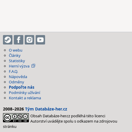
O webu
Články
Statistiky
Herní výzva
F.A.Q.
Nápověda
Odměny
Podpořte nás
Podmínky užívání
Kontakt a reklama
2008–2026
Tým Databáze-her.cz
Obsah Databáze-her.cz podléhá této licenci
Autorství uvádějte spolu s odkazem na zdrojovou
stránku