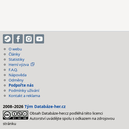
O webu
Články
Statistiky
Herní výzva
F.A.Q.
Nápověda
Odměny
Podpořte nás
Podmínky užívání
Kontakt a reklama
2008–2026
Tým Databáze-her.cz
Obsah Databáze-her.cz podléhá této licenci
Autorství uvádějte spolu s odkazem na zdrojovou
stránku