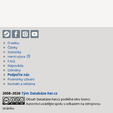
O webu
Články
Statistiky
Herní výzva
F.A.Q.
Nápověda
Odměny
Podpořte nás
Podmínky užívání
Kontakt a reklama
2008–2026
Tým Databáze-her.cz
Obsah Databáze-her.cz podléhá této licenci
Autorství uvádějte spolu s odkazem na zdrojovou
stránku