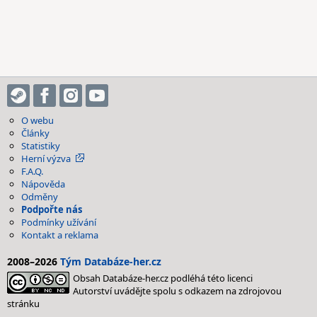
O webu
Články
Statistiky
Herní výzva
F.A.Q.
Nápověda
Odměny
Podpořte nás
Podmínky užívání
Kontakt a reklama
2008–2026
Tým Databáze-her.cz
Obsah Databáze-her.cz podléhá této licenci
Autorství uvádějte spolu s odkazem na zdrojovou
stránku