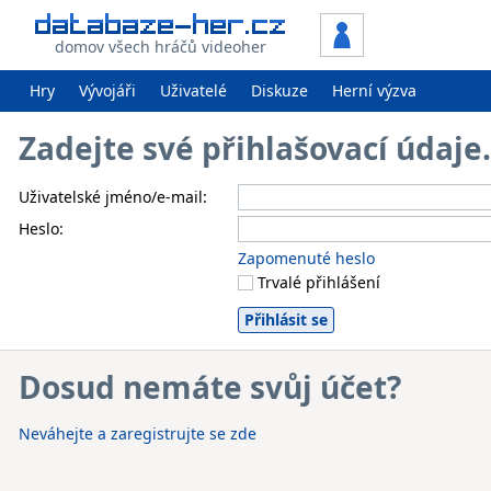
domov všech hráčů videoher
Hry
Vývojáři
Uživatelé
Diskuze
Herní výzva
Zadejte své přihlašovací údaj
Uživatelské jméno/e-mail:
Heslo:
Zapomenuté heslo
Trvalé přihlášení
Dosud nemáte svůj účet?
Neváhejte a zaregistrujte se zde