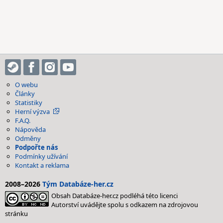
O webu
Články
Statistiky
Herní výzva
F.A.Q.
Nápověda
Odměny
Podpořte nás
Podmínky užívání
Kontakt a reklama
2008–2026
Tým Databáze-her.cz
Obsah Databáze-her.cz podléhá této licenci
Autorství uvádějte spolu s odkazem na zdrojovou
stránku