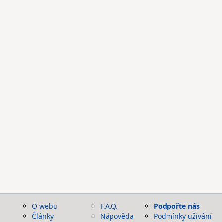
O webu
F.A.Q.
Podpořte nás
Články
Nápověda
Podmínky užívání