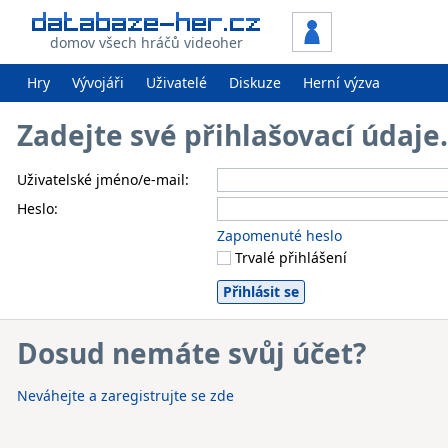
domov všech hráčů videoher
Hry
Vývojáři
Uživatelé
Diskuze
Herní výzva
Zadejte své přihlašovací údaj
Uživatelské jméno/e-mail:
Heslo:
Zapomenuté heslo
Trvalé přihlášení
Dosud nemáte svůj účet?
Neváhejte a zaregistrujte se zde