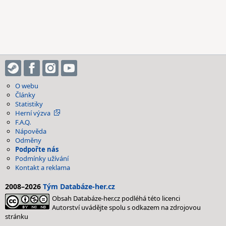
O webu
Články
Statistiky
Herní výzva
F.A.Q.
Nápověda
Odměny
Podpořte nás
Podmínky užívání
Kontakt a reklama
2008–2026
Tým Databáze-her.cz
Obsah Databáze-her.cz podléhá této licenci
Autorství uvádějte spolu s odkazem na zdrojovou
stránku