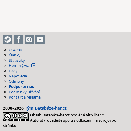
O webu
Články
Statistiky
Herní výzva
F.A.Q.
Nápověda
Odměny
Podpořte nás
Podmínky užívání
Kontakt a reklama
2008–2026
Tým Databáze-her.cz
Obsah Databáze-her.cz podléhá této licenci
Autorství uvádějte spolu s odkazem na zdrojovou
stránku