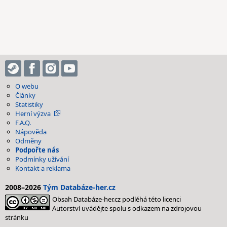
O webu
Články
Statistiky
Herní výzva
F.A.Q.
Nápověda
Odměny
Podpořte nás
Podmínky užívání
Kontakt a reklama
2008–2026
Tým Databáze-her.cz
Obsah Databáze-her.cz podléhá této licenci
Autorství uvádějte spolu s odkazem na zdrojovou
stránku