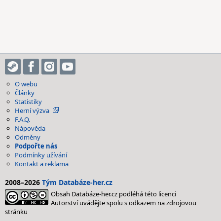
O webu
Články
Statistiky
Herní výzva
F.A.Q.
Nápověda
Odměny
Podpořte nás
Podmínky užívání
Kontakt a reklama
2008–2026
Tým Databáze-her.cz
Obsah Databáze-her.cz podléhá této licenci
Autorství uvádějte spolu s odkazem na zdrojovou
stránku