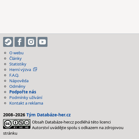
O webu
Články
Statistiky
Herní výzva
F.A.Q.
Nápověda
Odměny
Podpořte nás
Podmínky užívání
Kontakt a reklama
2008–2026
Tým Databáze-her.cz
Obsah Databáze-her.cz podléhá této licenci
Autorství uvádějte spolu s odkazem na zdrojovou
stránku