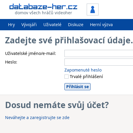
domov všech hráčů videoher
Hry
Vývojáři
Uživatelé
Diskuze
Herní výzva
Zadejte své přihlašovací údaj
Uživatelské jméno/e-mail:
Heslo:
Zapomenuté heslo
Trvalé přihlášení
Dosud nemáte svůj účet?
Neváhejte a zaregistrujte se zde