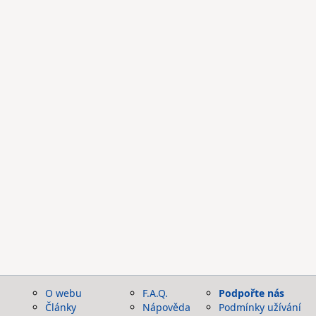
O webu
F.A.Q.
Podpořte nás
Články
Nápověda
Podmínky užívání