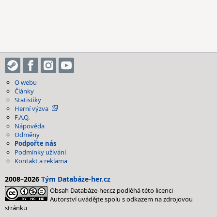
O webu
Články
Statistiky
Herní výzva
F.A.Q.
Nápověda
Odměny
Podpořte nás
Podmínky užívání
Kontakt a reklama
2008–2026
Tým Databáze-her.cz
Obsah Databáze-her.cz podléhá této licenci
Autorství uvádějte spolu s odkazem na zdrojovou
stránku