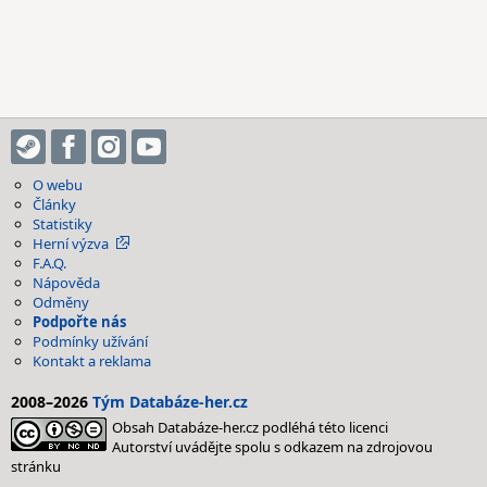
O webu
Články
Statistiky
Herní výzva
F.A.Q.
Nápověda
Odměny
Podpořte nás
Podmínky užívání
Kontakt a reklama
2008–2026
Tým Databáze-her.cz
Obsah Databáze-her.cz podléhá této licenci
Autorství uvádějte spolu s odkazem na zdrojovou
stránku