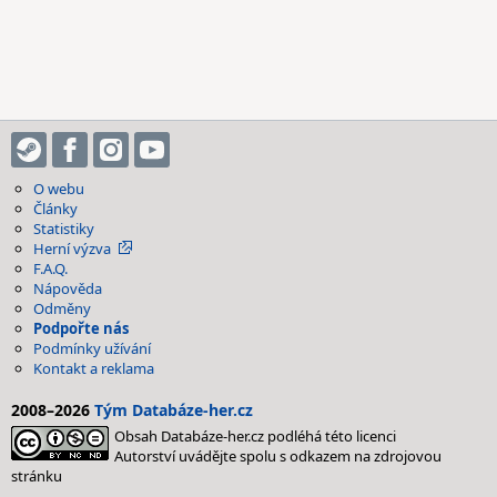
O webu
Články
Statistiky
Herní výzva
F.A.Q.
Nápověda
Odměny
Podpořte nás
Podmínky užívání
Kontakt a reklama
2008–2026
Tým Databáze-her.cz
Obsah Databáze-her.cz podléhá této licenci
Autorství uvádějte spolu s odkazem na zdrojovou
stránku