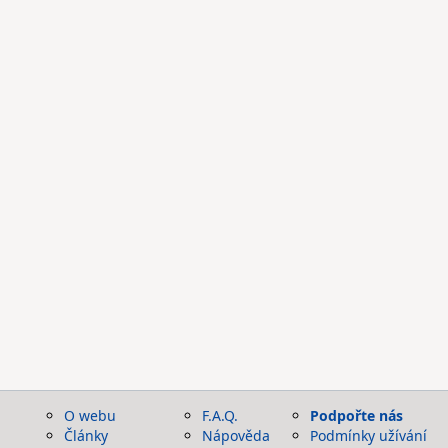
O webu
F.A.Q.
Podpořte nás
Články
Nápověda
Podmínky užívání