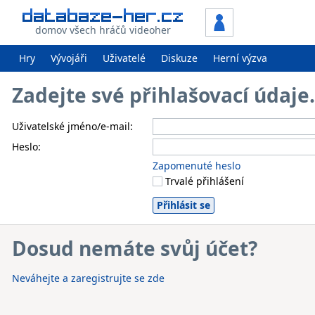
domov všech hráčů videoher
Hry
Vývojáři
Uživatelé
Diskuze
Herní výzva
Zadejte své přihlašovací údaj
Uživatelské jméno/e-mail:
Heslo:
Zapomenuté heslo
Trvalé přihlášení
Dosud nemáte svůj účet?
Neváhejte a zaregistrujte se zde