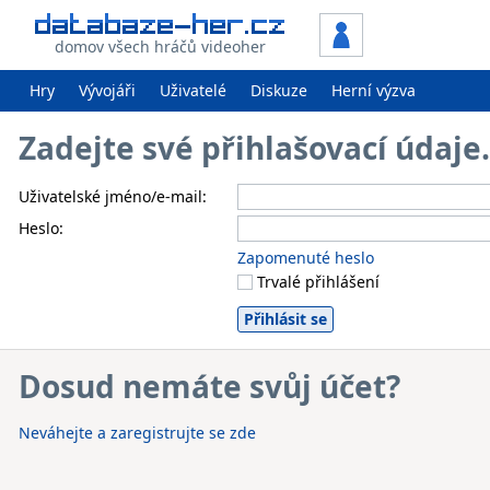
domov všech hráčů videoher
Hry
Vývojáři
Uživatelé
Diskuze
Herní výzva
Zadejte své přihlašovací údaj
Uživatelské jméno/e-mail:
Heslo:
Zapomenuté heslo
Trvalé přihlášení
Dosud nemáte svůj účet?
Neváhejte a zaregistrujte se zde