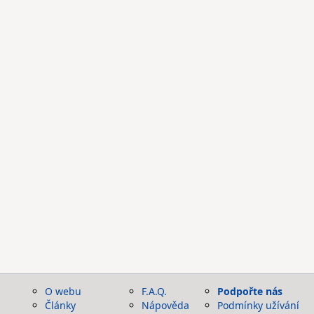
O webu
F.A.Q.
Podpořte nás
Články
Nápověda
Podmínky užívání