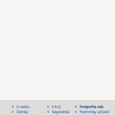
O webu
F.A.Q.
Podpořte nás
Články
Nápověda
Podmínky užívání