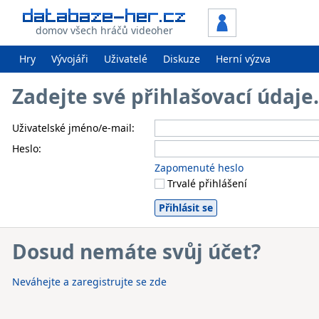
domov všech hráčů videoher
Hry
Vývojáři
Uživatelé
Diskuze
Herní výzva
Zadejte své přihlašovací údaj
Uživatelské jméno/e-mail:
Heslo:
Zapomenuté heslo
Trvalé přihlášení
Dosud nemáte svůj účet?
Neváhejte a zaregistrujte se zde