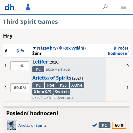
Third Spirit Games
Hry
Název hry
(
Rok vydání
)
Počet
#
%
Žánr
hodnocení
Letifer
(2026)
--
1.
0
PC
akce
>
arkáda
Arietta of Spirits
(2021)
PC
PS4
PS5
XOne
60.0
2.
1
XboxX/S
Switch
akce
>
akční adventura
Poslední hodnocení
60
Arietta of Spirits
PC