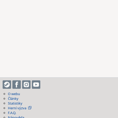
O webu
Články
Statistiky
Herní výzva
F.A.Q.
Nápověda