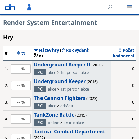
Render System Entertainment
Hry
Název hry
(
Rok vydání
)
Počet
#
%
Žánr
hodnocení
Underground Keeper II
(2020)
--
1.
0
PC
akce
>
1st person akce
Underground Keeper
(2016)
--
2.
0
PC
akce
>
1st person akce
The Cannon Fighters
(2023)
--
3.
0
PC
akce
>
arkáda
TankZone Battle
(2015)
--
4.
0
PC
online
>
online akce
Tactical Combat Department
(2022)
--
5.
0