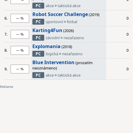
PC
akce
>
taktická akce
Robot Soccer Challenge
(2019)
--
6.
0
PC
sportovní
>
fotbal
Karting4Fun
(2026)
--
7.
0
PC
závodní
>
nezařazeno
Explomania
(2018)
--
8.
0
PC
logická
>
nezařazeno
Blue Intervention
(prozatím
neoznámeno)
--
9.
0
PC
akce
>
taktická akce