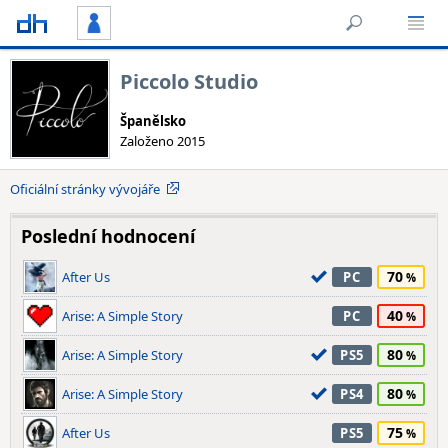
Piccolo Studio
Španělsko
Založeno 2015
Oficiální stránky vývojáře
Poslední hodnocení
70
After Us
PC
40
Arise: A Simple Story
PC
80
Arise: A Simple Story
PS5
80
Arise: A Simple Story
PS4
75
After Us
PS5